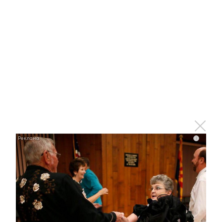
23 ноября 2022 - 14:54
Эксперт: Единство народов, патриотизм, права
человека должны стать ценностями общества
23 ноября 2022 - 14:24
i
В Лениногорском районе прошел
фестиваль ГТО среди жителей
старшего возраста
23 ноября 2022 - 14:10