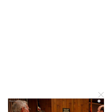
11 декабря 2018 - 08:11
Альметьевский «Спутник» взял
реванш в Нижнекамске
10 декабря 2018 - 13:12
Обзор лучших моментов: как
прошел ответный матч между
альметьевским «Спутником» и
«Реактором» из Нижнекамска
i
2 декабря 2018 - 08:06