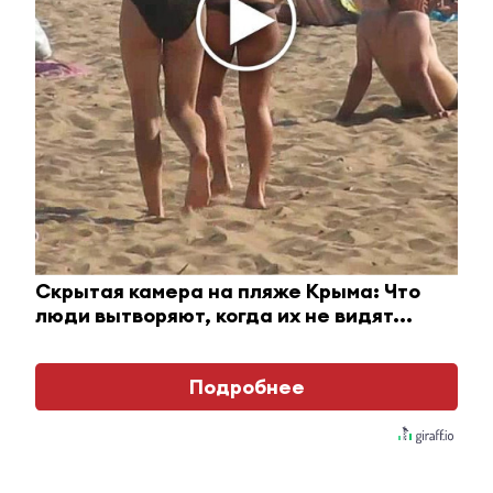
участие в акции «Чистые леса
Татарстана»
27 марта 2023 - 11:15
Необычные пространства в
Альметьевске: художник Илья
Маринин расписал свой подъезд
картинами под гжель
27 марта 2023 - 10:30
Скрытая камера на пляже Крыма: Что
люди вытворяют, когда их не видят...
Альметьевские борцы заняли
призовые места в соревнованиях
Подробнее
по борьбе корэш
27 марта 2023 - 10:15