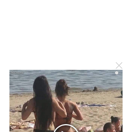
Татарстан любит иностранные инвестиции
27 марта 2023 - 13:56
В Татарстане продолжается
снижение заболеваемости
коронавирусной инфекцией
27 марта 2023 - 13:32
i
В Альметьевске в некоторых
домах и учреждениях отключат
холодную воду
27 марта 2023 - 11:44
Альметьевцы могут принять