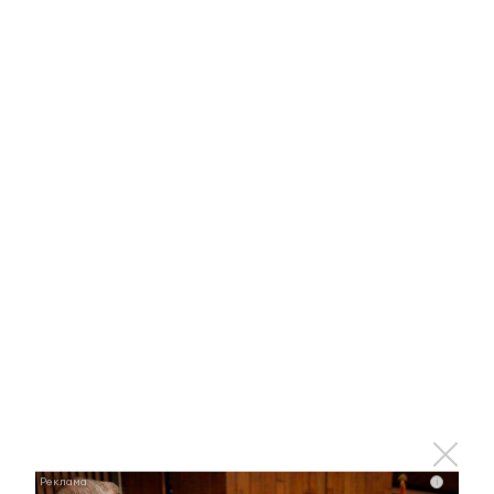
21 июля 2022 - 15:45
В Альметьевске поженилась 450-
я пара с начала года
21 июля 2022 - 15:05
«Зеленый фитнес» под открытым
небом: альметьевские
пенсионеры показали класс
энергичности и спортивности
i