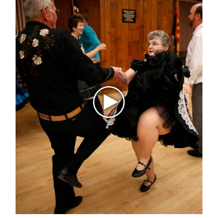
21 июля 2022 - 14:42
В Татарстане на горячую линию «122» поступило
более миллиона звонков
21 июля 2022 - 14:25
В Альметьевске на городском
пляже выступят L’One и
«Моральный Кодекс»
21 июля 2022 - 14:21
В Татарстане за сутки под колеса