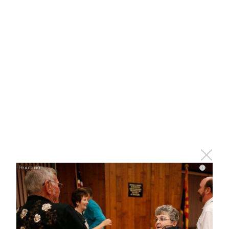
Тимур Нагуманов
прокомментировал ситуацию
о прекращении обслуживания
АО «АПОПАТ»
5 апреля 2022 - 17:36
В Татарстане организуют более
тысячи площадок для
«Тотального диктанта»
5 апреля 2022 - 17:30
i
Дачников Татарстана
предупреждают о нашествии
мышей весной