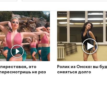
i
 переставая, это
Ролик из Омска: вы бу
пересмотришь не раз
смеяться долго