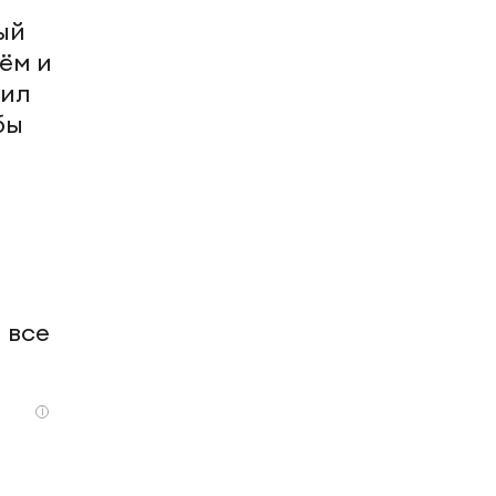
ый
ём и
жил
бы
н
.
 все
i