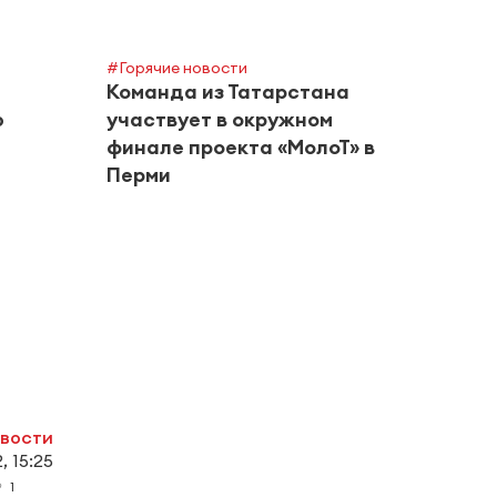
#Горячие новости
Команда из Татарстана
ю
участвует в окружном
финале проекта «МолоТ» в
Перми
#Город
Альм
риск
в авг
овости
, 15:25
1