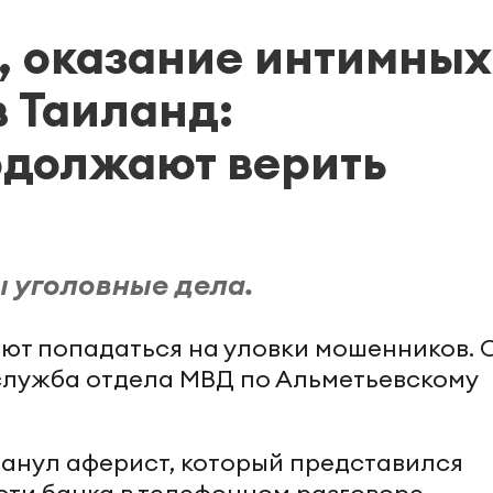
, оказание интимных
в Таиланд:
одолжают верить
 уголовные дела.
т попадаться на уловки мошенников. 
служба отдела МВД по Альметьевскому
манул аферист, который представился