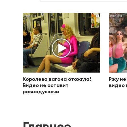
i
Королева вагона отожгла!
Ржу не
Видео не оставит
видео 
равнодушным
Главное