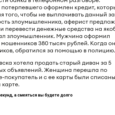
ти банка в телефонном разговоре.
я потерпевшего оформлен кредит, котор
я того, чтобы не выплачивать данный за
ность злоумышленника, аферист предло
 и перевести денежные средства на яко
вал злоумышленник. Мужчина оформил
т мошенников 380 тысяч рублей. Когда о
иков, обратился за помощью в полицию
ска хотела продать старый диван за 5
ных объявлений. Женщина перешла по
е-покупатель и с ее карты были списаны
 карте.
екунд, а смеяться вы будете долго