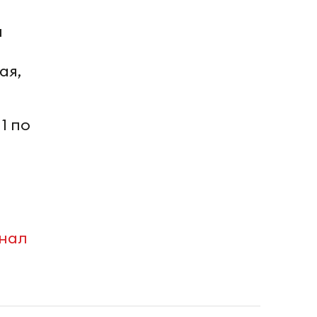
и
ая,
1 по
анал