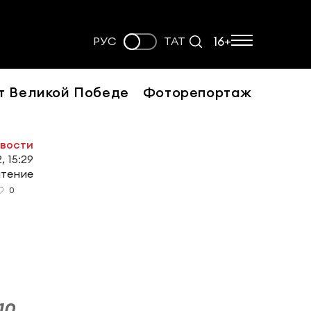
16+
РУС
ТАТ
т Великой Победе
Фоторепортаж
овости
, 15:29
чтение
0
10