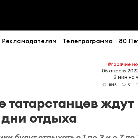
Рекламодателям
Телепрограмма
80 Ле
#горячие н
05 апреля 2022
2 мин на 
0
1548
е татарстанцев ждут
 дни отдыха
и будут отдыхать с 1 по 3 и с 7 по 