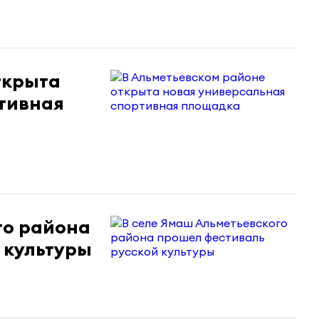
ткрыта
тивная
го района
 культуры