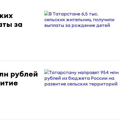
ских
аты за
млн рублей
витие