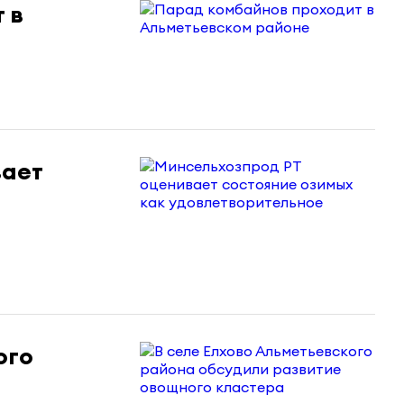
 в
вает
ого