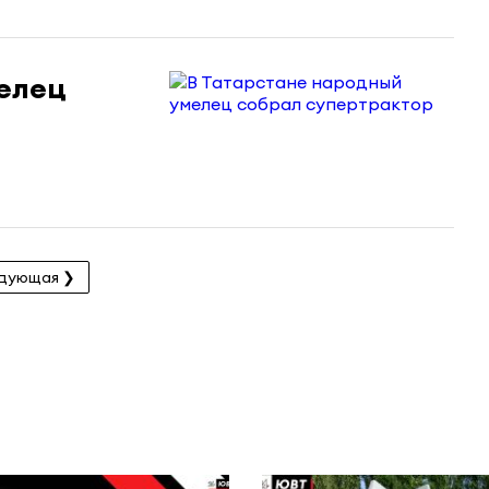
елец
дующая ❯