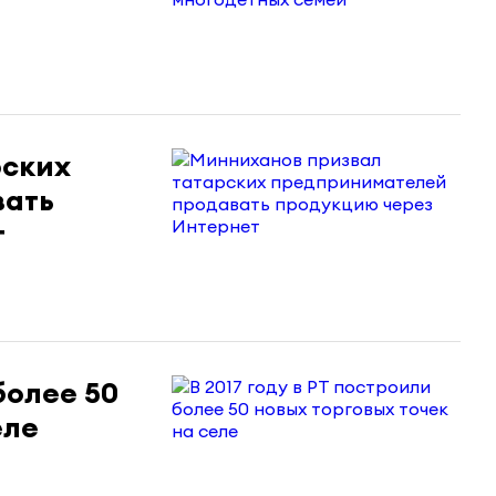
рских
ать
т
более 50
еле