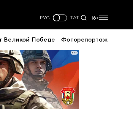
16+
РУС
ТАТ
т Великой Победе
Фоторепортаж