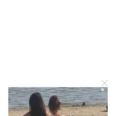
Более 300 мероприятий
подготовили для татарстанцев
во время новогодних каникул
23 декабря 2020 - 07:30
Какой макияж сделать на
новогодний вечер
19 декабря 2020 - 17:07
i
Президент Татарстана: На
новогодних мероприятиях
должны соблюдаться все
санитарные меры