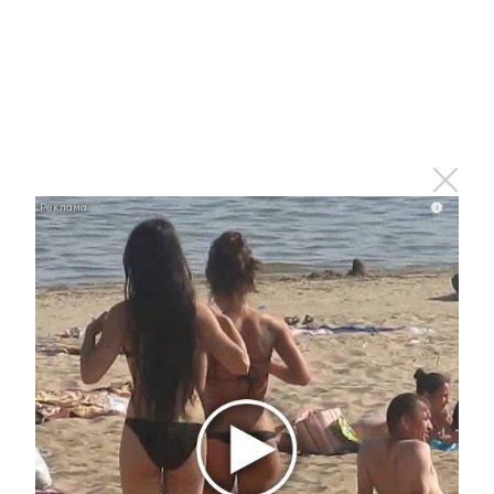
8 июля 2026 - 16:43
Российские ученые
разрабатывают вакцину от
аллергии на кошек и собак
8 июля 2026 - 16:19
i
В Татарстане шесть детей погибли в ДТП с начала
года
8 июля 2026 - 16:03
В Татарстане дан старт акции «Продвижение
безопасности»