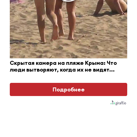
8 июля 2026 - 15:58
Более 8,5 млн школьников и свыше 14 тысяч
предприятий: итоги Единой модели
профориентации
8 июля 2026 - 15:56
Скрытая камера на пляже Крыма: Что
люди вытворяют, когда их не видят...
Житель Альметьевска заплатит
112 тыс. рублей за свалки на даче
Подробнее
8 июля 2026 - 15:40
Татарстан, Центросоюз и Татпотребсоюз
подписали соглашение о развитии кооперации до
2030 года