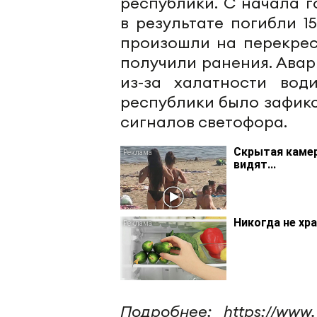
республики. С начала г
в результате погибли 1
произошли на перекрест
получили ранения. Авар
из-за халатности вод
республики было зафикс
сигналов светофора.
Скрытая камер
видят...
Никогда не хр
Подробнее: https://www. 