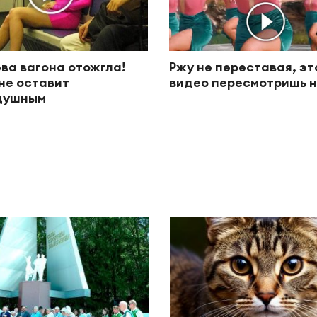
ва вагона отожгла!
Ржу не переставая, эт
не оставит
видео пересмотришь н
душным