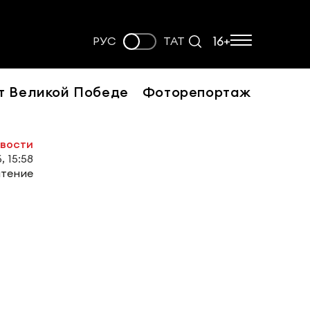
16+
РУС
ТАТ
т Великой Победе
Фоторепортаж
овости
, 15:58
чтение