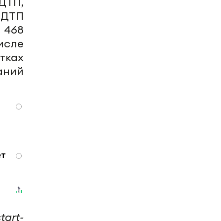
ДТП,
 ДТП
 468
исле
тках
аний
i
ет
i
tart-