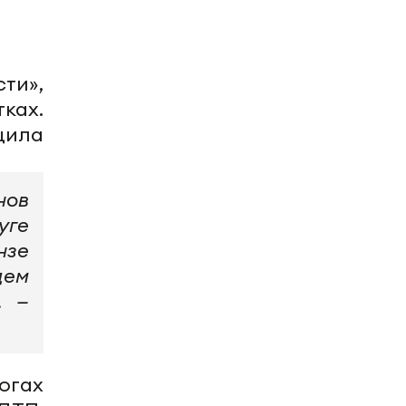
ти»,
ках.
щила
нов
уге
нзе
дем
, —
огах