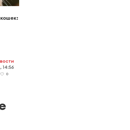
кошек:
овости
, 14:56
0
е