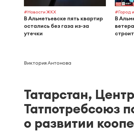
#Новости ЖКХ
#Город и
В Альметьевске пять квартир
В Альм
остались без газа из-за
ветера
утечки
строит
Виктория Антонова
Татарстан, Цент
Татпотребсоюз 
о развитии кооп