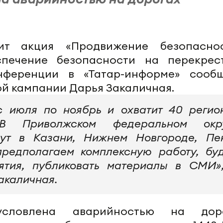
ит акция «Продвижение безопаснос
печение безопасности на перекрест
нференции в «Татар-информе» сооб
й кампании Дарья Закаличная.
с июля по ноябрь и охватит 40 регио
В Приволжском федеральном окр
дут в Казани, Нижнем Новгороде, Пе
предполагаем комплексную работу, бу
ятия, публиковать материалы в СМИ»
акаличная.
условлена аварийностью на дор