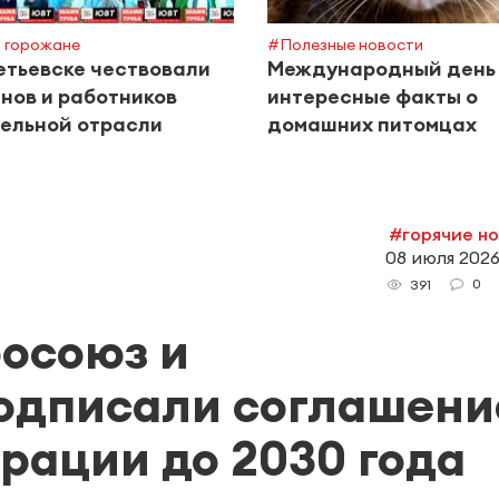
 горожане
#Полезные новости
етьевске чествовали
Международный день 
нов и работников
интересные факты о
ельной отрасли
домашних питомцах
#горячие н
08 июля 2026
0
391
росоюз и
подписали соглашени
ерации до 2030 года