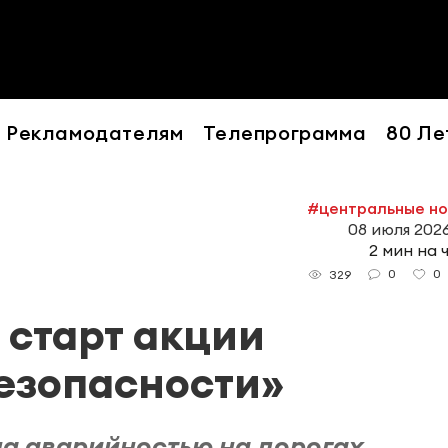
Рекламодателям
Телепрограмма
80 Ле
#центральные н
08 июля 2026
2 мин на 
0
0
329
 старт акции
езопасности»
а аварийностью на дорогах