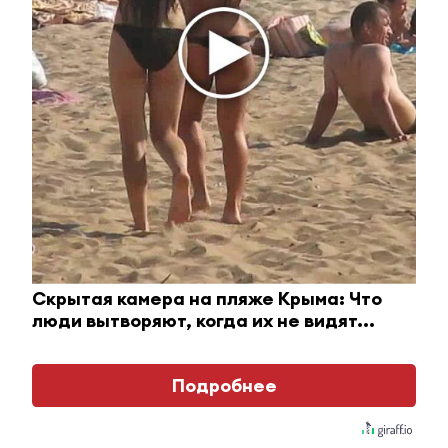
Ржу не переставая, это видео пересмотришь не
раз
Скрытая камера на пляже Крыма: Что
люди вытворяют, когда их не видят...
Главное
Подробнее
#Горячие новости
Команда из Татарстана
участвует в окружном