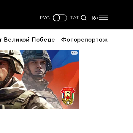
16+
РУС
ТАТ
т Великой Победе
Фоторепортаж