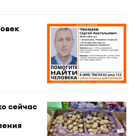
ловек
ко сейчас
ления