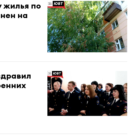
у жилья по
нен на
здравил
ренних