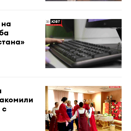
 на
ба
стана»
ы
накомили
 с