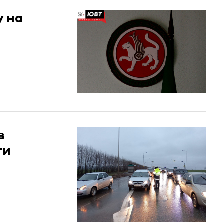
у на
в
ги