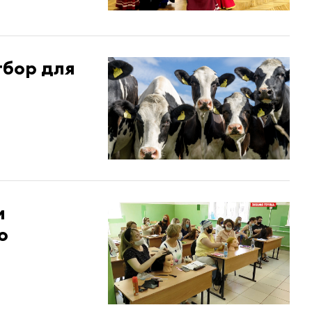
тбор для
и
о