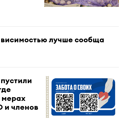
зависимостью лучше сообща
апустили
где
 мерах
 и членов