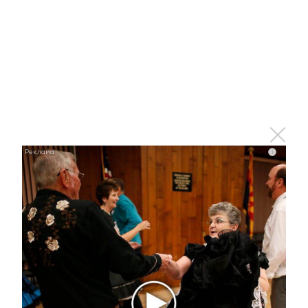
16 апреля 2022 - 13:19
В Альметьевске провели
субботник на мемориале
«Уроженцам села Бигаш –
защитникам Родины в Великую
Отечественную войну»
i
16 апреля 2022 - 13:06
В селе Кичучатово прошел
семинар по готовности к
весенним полевым работам