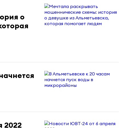
ория о
которая
 начнется
я 2022