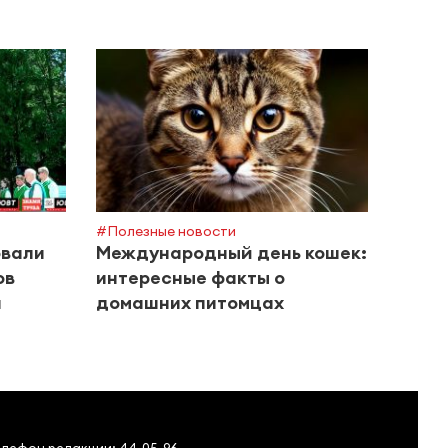
#Горяч
Почт
прош
семь
#Полезные новости
овали
Международный день кошек:
ов
интересные факты о
и
домашних питомцах