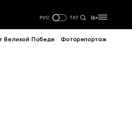
16+
РУС
ТАТ
т Великой Победе
Фоторепортаж