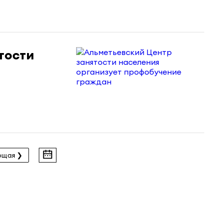
тости
ющая ❯