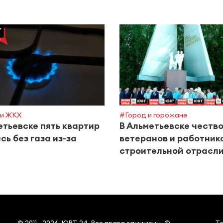
и ЖКХ
#Город и горожане
етьевске пять квартир
В Альметьевске честв
сь без газа из-за
ветеранов и работник
строительной отрасл