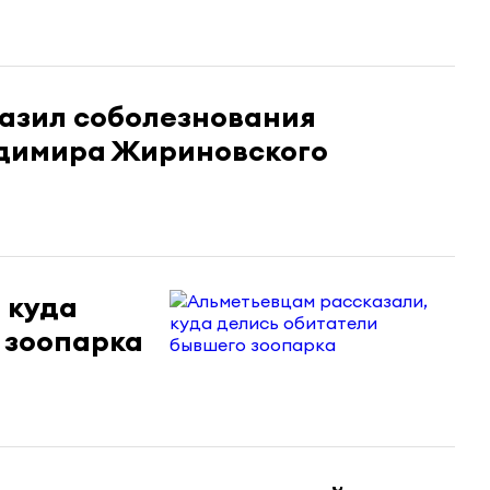
азил соболезнования
адимира Жириновского
 куда
 зоопарка