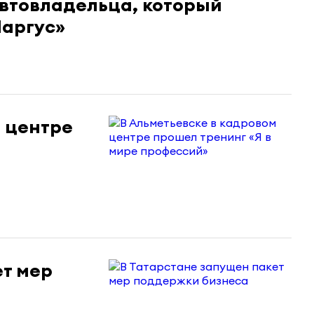
автовладельца, который
Ларгус»
м центре
ет мер