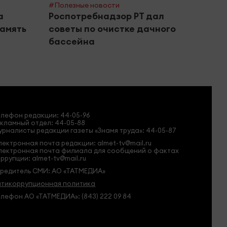
#Полезные новости
#Горяч
а
Роспотребнадзор РТ дал
Альм
амять
советы по очистке дачного
расп
бассейна
двор
елефон редакции:
44-05-96
кламный отдел: 44-05-88
рналисты редакции газеты «Знамя труда»: 44-05-87
ектронная почта редакции: almet-tv@mail.ru
лектронная почта филиала для сообщений о фактах
ррупции: almet-tv@mail.ru
чредитель СМИ: АО «ТАТМЕДИА»
нтикоррупционная политика
лефон АО «ТАТМЕДИА»: (843) 222 09 84