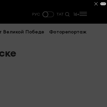
16+
РУС
ТАТ
т Великой Победе
Фоторепортаж
ске