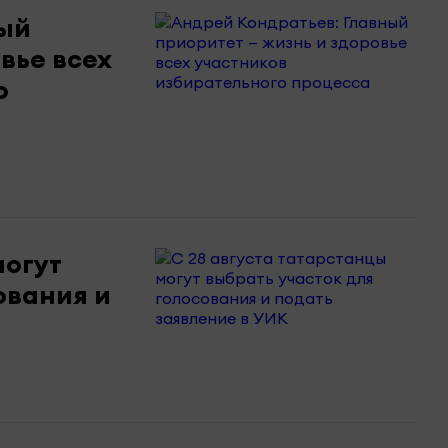
ный
вье всех
о
могут
ования и