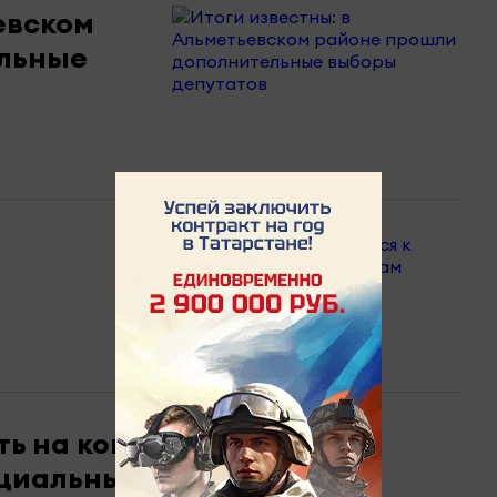
евском
льные
ть на концерт Дины
ециальным браслетам