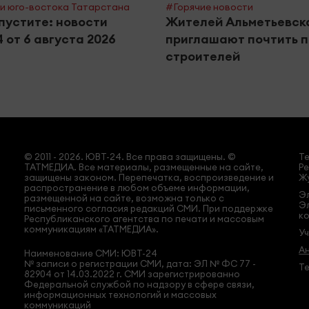
и юго-востока Татарстана
#Горячие новости
пустите: новости
Жителей Альметьевск
 от 6 августа 2026
приглашают почтить п
строителей
© 2011 - 2026. ЮВТ-24. Все права защищены. ©
Т
ТАТМЕДИА. Все материалы, размещенные на сайте,
Ре
защищены законом. Перепечатка, воспроизведение и
Жу
распространение в любом объеме информации,
Эл
размещенной на сайте, возможна только с
Э
письменного согласия редакций СМИ. При поддержке
ко
Республиканского агентства по печати и массовым
коммуникациям «ТАТМЕДИА».
У
А
Наименование СМИ: ЮВТ-24
№ записи о регистрации СМИ, дата: ЭЛ № ФС 77 -
Те
82904 от 14.03.2022 г. СМИ зарегистрированно
Федеральной службой по надзору в сфере связи,
информационных технологий и массовых
коммуникаций