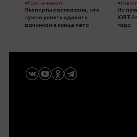
#Горячие новости
#Новост
Эксперты рассказали, что
Не про
нужно успеть сделать
ЮВТ‑24
дачникам в конце лета
года