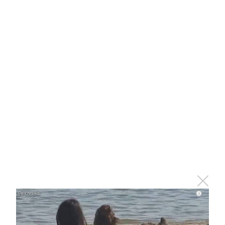
8 мая 2024 - 18:39
Работая с фото-схемой района
Кёнигсберга дешифровал 150
целей: история фронтовика
Нурмухамеда Баймухамедова
8 мая 2024 - 08:02
Его призвали в первые дни войны:
история Михаила Денисова
7 мая 2024 - 18:24
i
Фарид Мухаметшин
присоединился к флэшмобу