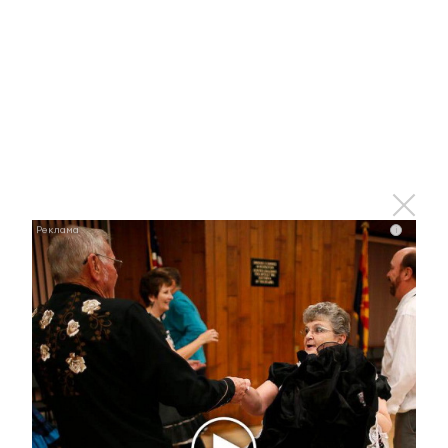
3 марта 2018 - 10:30
Альметьевские пенсионеры в новогодние каникулы
бесплатно посещают бассейн
6 января 2018 - 06:10
i
Бассейны в Альметьевске будут
работать бесплатно для
пенсионеров
30 сентября 2017 - 05:10
Детей в Альметьевске бесплатно
научат плавать