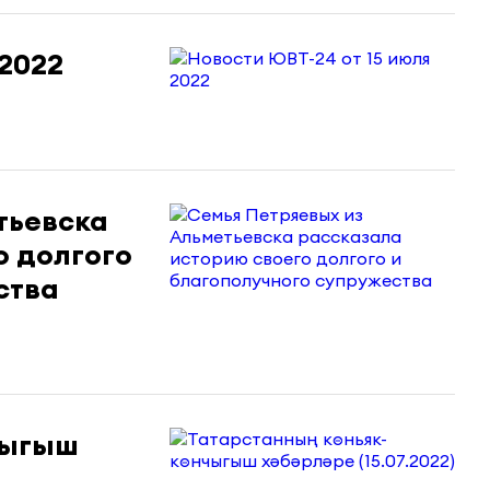
 2022
тьевска
о долгого
ства
чыгыш