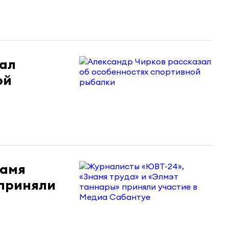
зал
ой
намя
 приняли