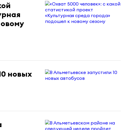
кой
урная
новому
10 новых
а