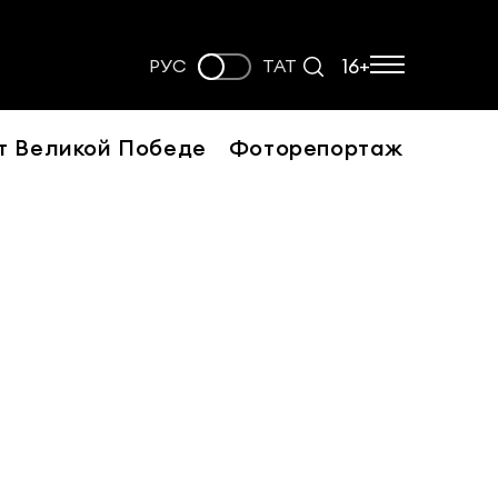
16+
РУС
ТАТ
т Великой Победе
Фоторепортаж