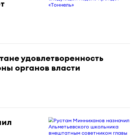
т
стане удовлетворенность
оны органов власти
чил
а