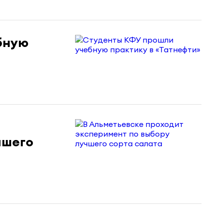
бную
чшего