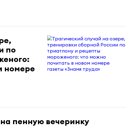
ре,
и по
женого:
м номере
 на пенную вечеринку