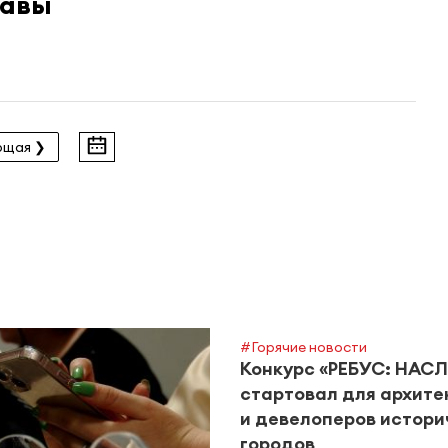
лавы
ющая ❯
#Горячие новости
Конкурс «РЕБУС: НАС
стартовал для архите
и девелоперов истори
городов