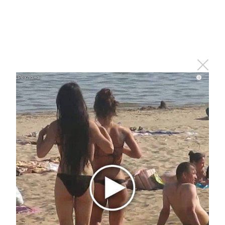
В Челнах микроавтобус проехал на красный и сбил
двух девочек
27 июня 2022 - 16:53
В Альметьевске родителей
i
ребенка, который окунул
котенка в краску, могут
привлечь к административной
ответственности
27 июня 2022 - 16:32
В Татарстане в рамках нацпроекта «Безопасные
качественные дороги» проведут работы на 91,3 км
автодорог