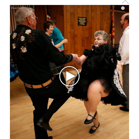
Гостев, который 23 года
проработал в медсанчасти
i
Альметьевска
25 июня 2022 - 11:14
121 проекту вручили гранты
«Татнефти»
25 июня 2022 - 11:03
В Альметьевске местные жители
второй год ждут возвращения
детской площадки