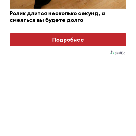
25 июня 2022 - 10:11
Ролик длится несколько секунд, а
смеяться вы будете долго
В минтруде РТ объяснили, будет
ли дополнительный выходной на
Подробнее
Курбан-байрам
25 июня 2022 - 10:06
Ученики восьми школ
Альметьевского района
вспомнили ПДД в рамках
конкурса «ЮИД-дозор»
25 июня 2022 - 07:38