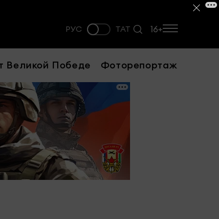
16+
РУС
ТАТ
т Великой Победе
Фоторепортаж