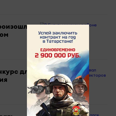
роизошло
дом
нкурс для
ия