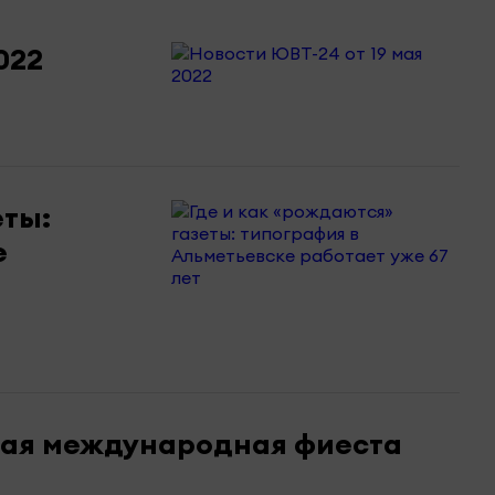
022
еты:
е
вая международная фиеста