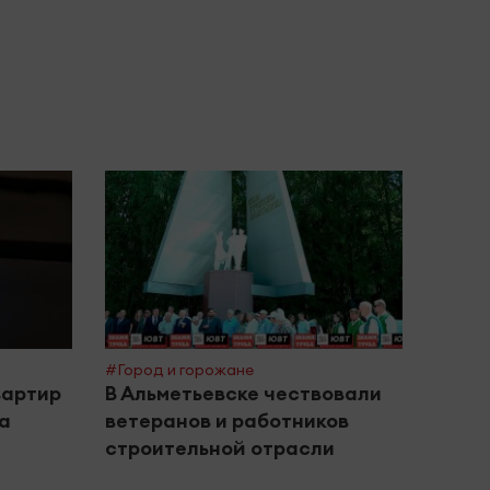
#Город и горожане
#Поле
вартир
В Альметьевске чествовали
Межд
за
ветеранов и работников
инте
строительной отрасли
дома