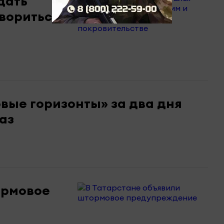
дать
овориться
ые горизонты» за два дня
аз
ормовое