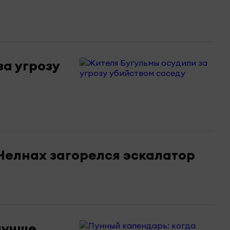
а угрозу
 Челнах загорелся эскалатор
лучше