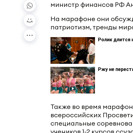
министр финансов РФ Ан
На марафоне они обсужд
патриотизм, тренды мир
Ролик длится 
Ржу не перест
Также во время марафо
всероссийских Просвети
специальные соревновани
учеников 1-2 курсов ссузо