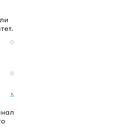
ыли
тет.
i
i
инал
то