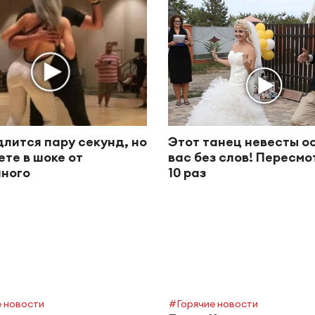
длится пару секунд, но
Этот танец невесты о
ете в шоке от
вас без слов! Пересм
ного
10 раз
 новости
#Горячие новости