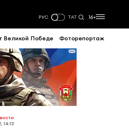
16+
РУС
ТАТ
т Великой Победе
Фоторепортаж
овости
, 14:13