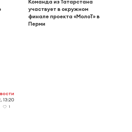
Команда из Татарстана
ю
участвует в окружном
финале проекта «МолоТ» в
Перми
#Город
Альм
риск
в авг
овости
, 13:20
1