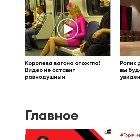
Королева вагона отожгла!
Ролик 
Видео не оставит
вы буд
равнодушным
увиден
Главное
#Горячие