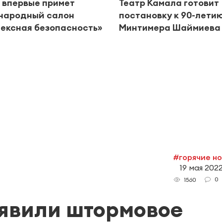
 впервые примет
Театр Камала готовит
народный салон
постановку к 90-лети
ексная безопасность»
Минтимера Шаймиева
#горячие н
19 мая 2022
0
1560
ъявили штормовое