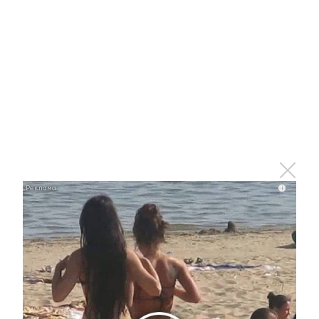
В Альметьевске пройдет фестиваль Almet Digital
Art
17 мая 2022 - 17:15
Тимур Нагуманов призвал
проголосовать за объекты
благоустройства в
Альметьевске
i
17 мая 2022 - 17:11
В Челнах осудили банду, обокравшую КАМАЗ через
бомбоубежище