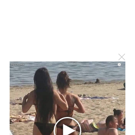
выкинул тело из окна
11 мая 2022 - 17:12
Одноклассники об альметьевце,
погибшем на Украине: Это был
замечательный, отзывчивый
человек
i
11 мая 2022 - 16:44
В России начали выплачивать новые пособия на
детей
11 мая 2022 - 16:35