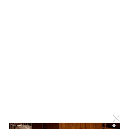
Ржу не переставая, это видео пересмотришь не
раз
i
i