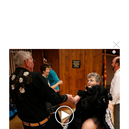
В России разрешили сочетать льготную ипотеку с
рыночной
2 мая 2022 - 14:17
i
В Заинске запустили поющие
фонтаны
2 мая 2022 - 14:06
В Альметьевске почтили
память Героев
социалистического труда
2 мая 2022 - 12:06