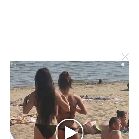
30 марта 2022 - 17:31
В Татарстане для бизнесменов доступны
кредитные каникулы
30 марта 2022 - 17:02
i
Татарстанцев предупреждают о
тумане и гололедице
30 марта 2022 - 16:43
Из-за задымления из
нижнекамского ТЦ «Алмаз»
эвакуировались 15 человек