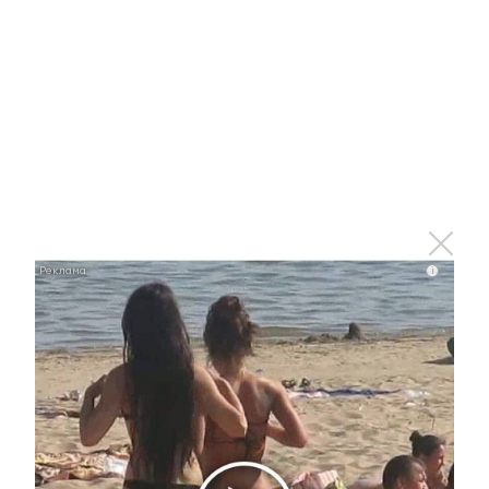
В Татарстане выявили 273 новых
случая Covid-19 за сутки
30 марта 2022 - 17:31
В Татарстане для бизнесменов доступны
кредитные каникулы
30 марта 2022 - 17:02
i
Татарстанцев предупреждают о
тумане и гололедице
30 марта 2022 - 16:43