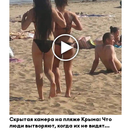
25 ноября 2021 - 13:48
В Альметьевске день оказания
бесплатной юридической
помощи состоится 26 ноября
25 ноября 2021 - 13:01
Моментально и анонимно: в
Альметьевске можно было
пройти анонимный экспресс-
тест на ВИЧ
Скрытая камера на пляже Крыма: Что
люди вытворяют, когда их не видят...