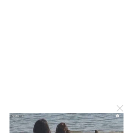
25 ноября 2021 - 14:52
В Татарстане запустили сервис
по проверке блокировки и
разблокировки льготных
транспортных карт
25 ноября 2021 - 14:16
i
В Татарстане зарегистрирован
251 новый случай Covid-19