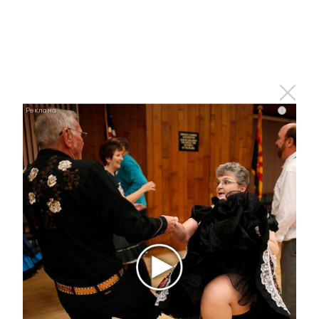
В Альметьевске росгвардейцы
задержали с наркотиками ранее
судимого мужчину
i
1 декабря 2017 - 10:34
Завершается строительство
православной гимназии в
Альметьевске
1 декабря 2017 - 09:05
Потерпит ли дом 16 лет до
ремонта: альметьевцы говорят о
наболевшем