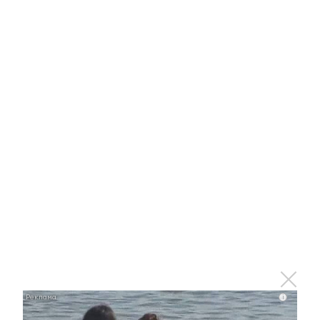
Фестиваль «Страна поющего
соловья» 26-й раз собрала под
свое крыло юных талантов
нефтяного региона
3 февраля 2023 - 13:18
Студенты Казанской
консерватории
продемонстрировали публике
нефтеграда своё
исполнительское мастерство
27 января 2023 - 11:28
i