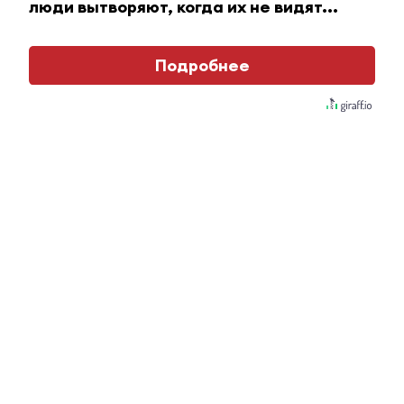
люди вытворяют, когда их не видят...
Подробнее
26 августа 2022 - 14:36
В Альметьевске прошел
финальный концерт ежегодного
фестиваля «Страна поющего
соловья»
9 апреля 2022 - 08:02