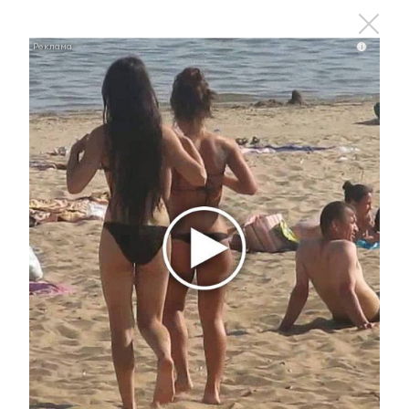
профессиональное обучение
безработных граждан
i
20 октября 2018 - 09:10
В Альметьевске пройдет ярмарка
вакансий
18 октября 2018 - 08:21
В Альметьевске состоялась
очередная встреча с
работодателями
24 сентября 2018 - 09:51