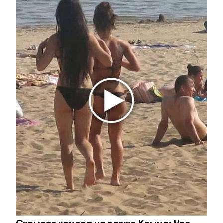
Как оплатить налоги на Портале
госуслуг: подробная инструкция
6 декабря 2016 - 12:40
Услуги по линии ГИБДД в
электронном виде наиболее
популярны среди альметьевцев
23 сентября 2016 - 08:02
Скрытая камера на пляже Крыма: Что