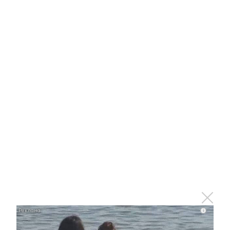
15 декабря 2017 - 05:14
В Альметьевске выбрали сильнейший
фортепианный дуэт
22 марта 2017 - 13:25
Гости музыкального колледжа в
Альметьевске оценили звучание
народных инструментов
i