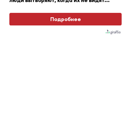
люди вытворяют, когда их не видят...
юных артистов прошел в
Альметьевске
Подробнее
13 декабря 2016 - 10:11
Концерт для мам организовали
ученики музыкальной школы в
Альметьевске
30 ноября 2016 - 11:14
Вечер памяти музыканта и
преподавателя Раиса Нагимова
прошел в Альметьевске