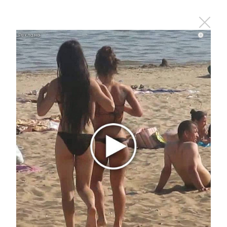
В Альметьевске прошла акция «Я
– донор»
i
23 декабря 2015 - 11:45
На центральную площадь
Альметьевска приехала
мобильная станция переливания
крови
5 августа 2015 - 10:13
Альметьевцы приняли участие в
акции «Я – донор»