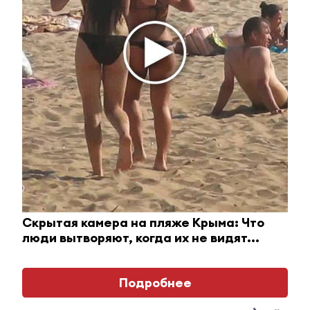
Главное
Скрытая камера на пляже Крыма: Что
#Фоторепортажи
#Новости юго-востока
#Полезные
Татарстана
Альметьевцам
Татарста
люди вытворяют, когда их не видят...
Не пропустите: новости
представили выставку
рассказал
ЮВТ‑24 от 5 августа
необычных музыкальных
школьную
2026 года
инструментов
и канцтов
Подробнее
сентября