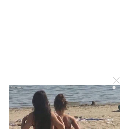
10 апреля 2020 - 09:00
Волонтеры подключились к
уборке Альметьевска
9 апреля 2020 - 08:33
Азербайджанская диаспора в
Альметьевске пригласила
гостей в воскресную школу
i
6 ноября 2018 - 18:03