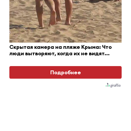
Елизавета Кудрявцева
#горячие новости
14 ноября 2025, 13:31
0
0
478
Альметьевец пострадал на пожаре
Скрытая камера на пляже Крыма: Что
из-за расплавившегося потолка
люди вытворяют, когда их не видят...
Подробнее
Инцидент произошел в Нижней Мактаме.