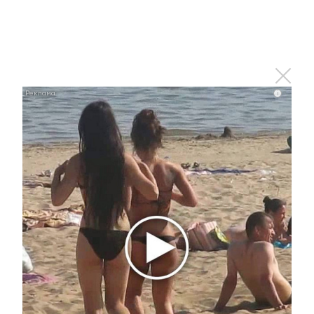
В гимназии № 5 завершается
масштабный ремонт
7 августа 2026 - 09:55
i
Имена 690 альметьевцев
появились на электронной Доске
почета Татарстана
7 августа 2026 - 09:43
На улице Ленина в Альметьевске
за день произошло два ДТП
7 августа 2026 - 09:05