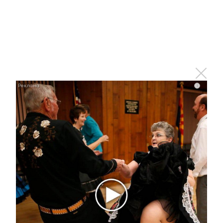
Оставьте реакцию на
i
прочитанный
материал
0
0
0
0
0
Комментарии