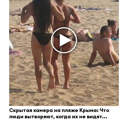
Маргарита Трегубенко
#город и горожане
10 июня 2026, 14:55
0
0
546
«Семейный автобус» приехал в
Альметьевск
В город приехала команда экспертов: психологи,
врачи-репродуктологи, медиаторы, семейные
юристы, специалисты соцзащиты, социального
фонда и представители религиозных конфессий.
Скрытая камера на пляже Крыма: Что
люди вытворяют, когда их не видят...