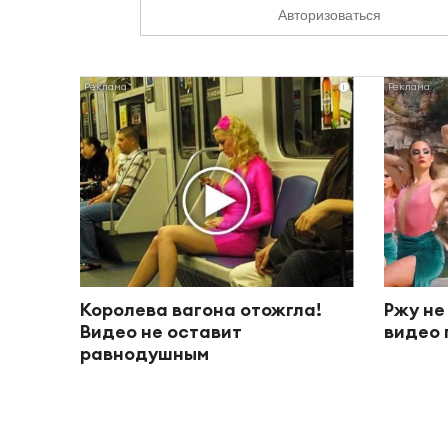
Авторизоваться
i
Королева вагона отожгла!
Ржу не
Видео не оставит
видео 
равнодушным