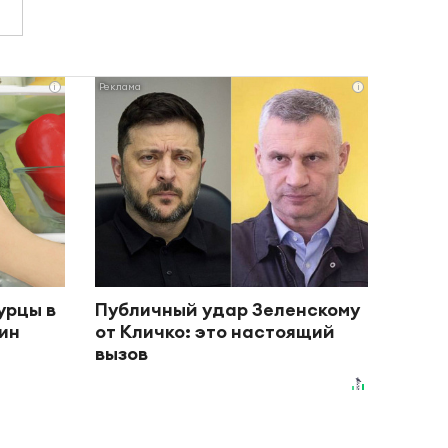
i
i
урцы в
Публичный удар Зеленскому
дин
от Кличко: это настоящий
вызов