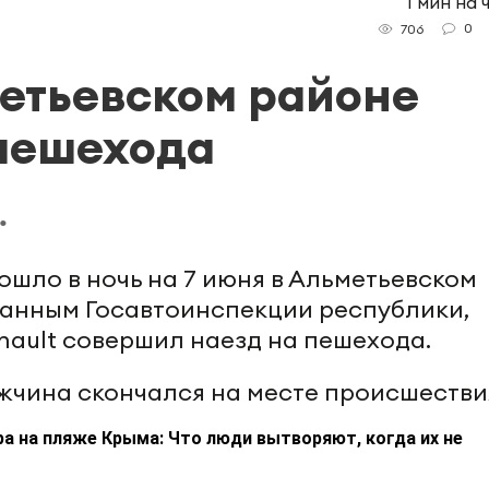
1 мин на 
0
706
метьевском районе
 пешехода
.
шло в ночь на 7 июня в Альметьевском
данным Госавтоинспекции республики,
nault совершил наезд на пешехода.
жчина скончался на месте происшестви
а на пляже Крыма: Что люди вытворяют, когда их не