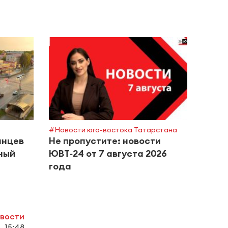
#Горяч
Каза
межд
«Ком
#Новости юго-востока Татарстана
анцев
Не пропустите: новости
ный
ЮВТ‑24 от 7 августа 2026
года
овости
, 15:48