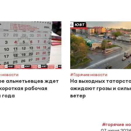
 новости
#Горячие новости
ре альметьевцев ждет
На выходных татарст
короткая рабочая
ожидают грозы и силь
 года
ветер
#горячие н
07 июня 2026