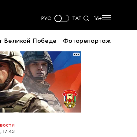
16+
РУС
ТАТ
т Великой Победе
Фоторепортаж
овости
, 17:43