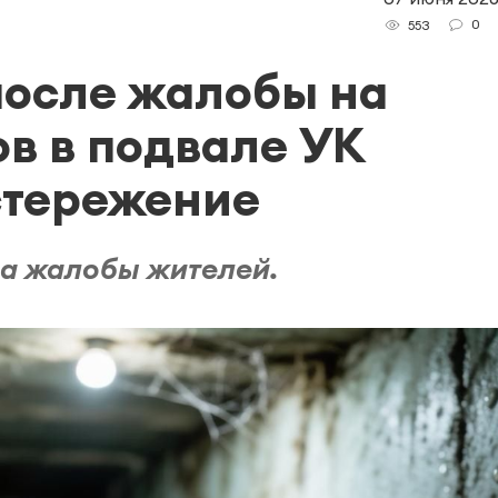
0
553
после жалобы на
ов в подвале УК
стережение
а жалобы жителей.