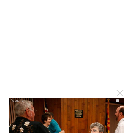
Ржу не переставая, это видео пересмотришь не
раз
i
i