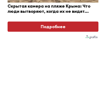
Скрытая камера на пляже Крыма: Что
люди вытворяют, когда их не видят...
0
0
0
0
0
Подробнее
Комментарии
Отправить
Зарегистрироваться
Авторизоваться