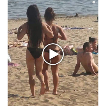
i
Увидели или узнали что-то интересное? Сообщите об
этом журналистам ЮВТ-24:
almet-tv@mail.ru
или + 7 917
255 40 26
►
Узнавайте все новости первыми – подпишитесь на
телеграм-канал
ЮВТ-24!
Оставьте реакцию на
прочитанный
материал