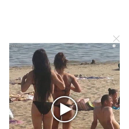
В Бугульме из-за нарушений
безопасности отключили газ в
жилом доме
3 июля 2026 - 16:10
i
В Альметьевской ЦРБ после
ремонта открылась новая
офтальмологическая
операционная
3 июля 2026 - 14:46
В Альметьевске начала работу
«Литературная лаборатория»
3 июля 2026 - 13:42