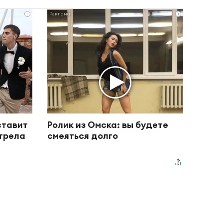
i
i
ставит
Ролик из Омска: вы будете
отрела
смеяться долго