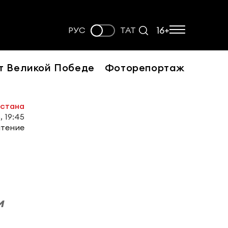
16+
РУС
ТАТ
т Великой Победе
Фоторепортаж
рстана
, 19:45
чтение
и