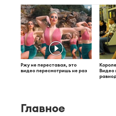
i
Ржу не переставая, это
Короле
видео пересмотришь не раз
Видео 
равно
Главное