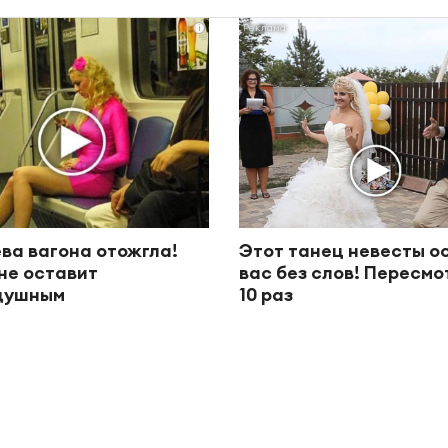
i
ва вагона отожгла!
Этот танец невесты о
не оставит
вас без слов! Пересм
душным
10 раз