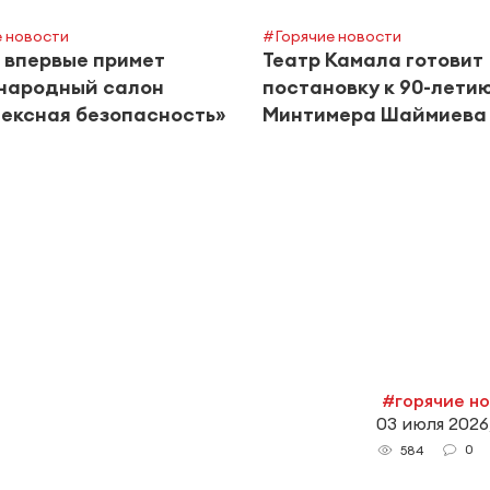
 новости
#Горячие новости
 впервые примет
Театр Камала готовит
народный салон
постановку к 90-лети
ексная безопасность»
Минтимера Шаймиева
#горячие н
03 июля 2026,
0
584