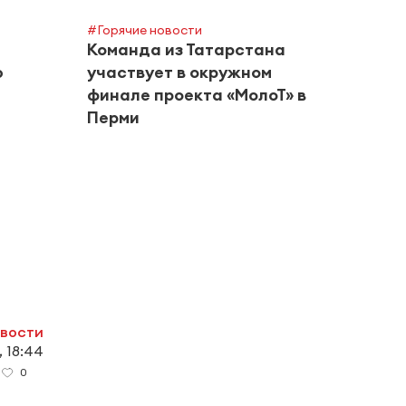
#Горячие новости
Команда из Татарстана
ю
участвует в окружном
финале проекта «МолоТ» в
Перми
#Город
Альм
риск
в авг
овости
 18:44
0