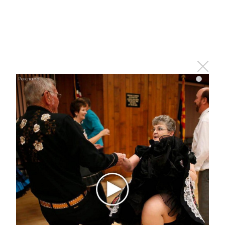
миллионов в рамках акции День ударного труда
11 октября 2024 - 14:15
В Альметьевске произвели отлов
собак
i
11 октября 2024 - 13:58
В Казани пройдет первый
киберспортивный турнир по
Counter-Strike 2 для
представителей СМИ и пресс-
служб
11 октября 2024 - 13:54