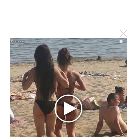
Стала известна программа
новогодней ночи в Альметьевске
29 декабря 2023 - 15:05
i
Весёлые каникулы: пособие для тех, кто не хочет
провести выходные за просмотром сериалов и
угощаясь салатами
29 декабря 2023 - 14:00
Начал работу предвыборный сайт Путина
29 декабря 2023 - 13:56