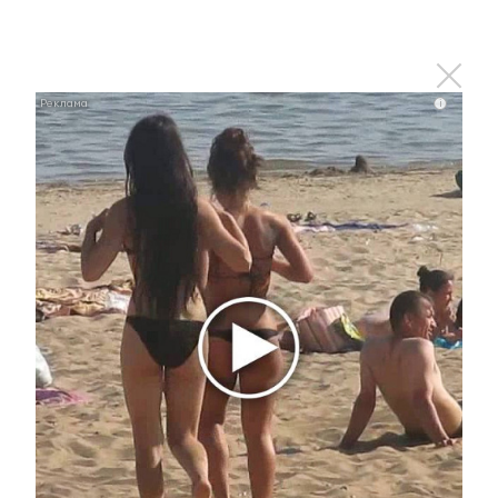
2 сентября 2022 - 16:23
i
К 15 сентября в Альметьевске на
бульварах Фахретдина и
«Западные ворота» установят
все малые архитектурные формы
2 сентября 2022 - 16:19
Водная дорожка к подвигам
звала: альметьевцы проплыли 30
км в День республики