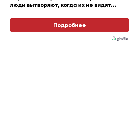
люди вытворяют, когда их не видят...
Благодаря грантовой системы
«Татнефти» в Татарстане
Подробнее
открылось 35 пунктов приёма
вторсырья и одежды
26 августа 2022 - 15:01
Вехи истории: как открывали
бюст татарскому поэту Габдулле
Тукаю в Альметьевске
26 августа 2022 - 14:36