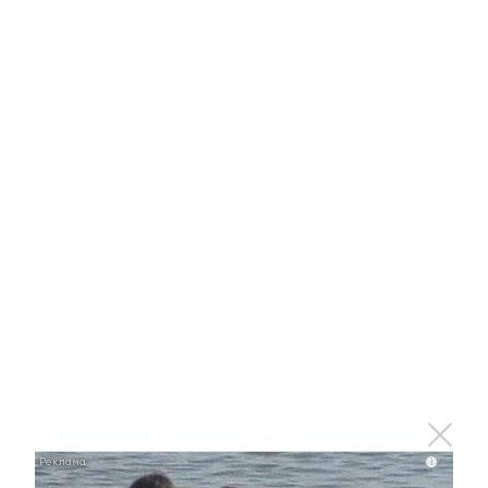
26 августа 2022 - 16:14
Конкурс профмастерства: за
звание лучшего боролись
водители «Татнефти»
26 августа 2022 - 16:07
Татарстан возглавил
рейтинг региональных
центров компетенций в
рамках национального
проекта
i
«Производительность
труда»