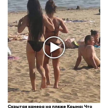
26 августа 2022 - 15:41
Экватор пройден: в
Альметьевском районе полным
ходом идёт уборочная кампания
26 августа 2022 - 15:33
Сын Президента Турции Билал Эрдоган станет
участником Глобального молодежного саммита в
Казани
26 августа 2022 - 15:05
Скрытая камера на пляже Крыма: Что