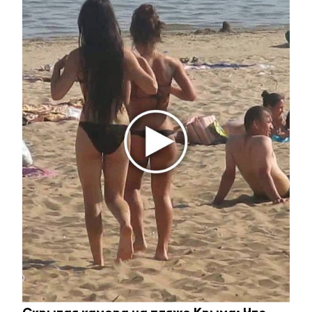
26 августа 2022 - 15:41
Экватор пройден: в
Альметьевском районе полным
ходом идёт уборочная кампания
26 августа 2022 - 15:33
Сын Президента Турции Билал Эрдоган станет
участником Глобального молодежного саммита в
Казани
26 августа 2022 - 15:05