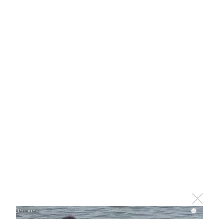
26 августа 2022 - 16:14
Конкурс профмастерства: за
звание лучшего боролись
водители «Татнефти»
26 августа 2022 - 16:07
Татарстан возглавил
рейтинг региональных
центров компетенций в
рамках национального
проекта
«Производительность
i
труда»