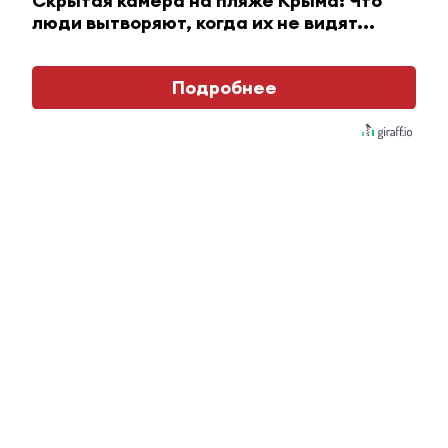
Скрытая камера на пляже Крыма: Что
люди вытворяют, когда их не видят...
Благодаря грантовой системы
«Татнефти» в Татарстане
открылось 35 пунктов приёма
Подробнее
вторсырья и одежды
26 августа 2022 - 15:01
Вехи истории: как открывали
бюст татарскому поэту Габдулле
Тукаю в Альметьевске
26 августа 2022 - 14:36